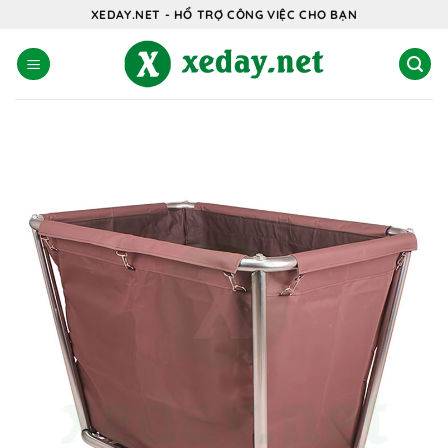
Bỏ
XEDAY.NET - HỔ TRỢ CÔNG VIỆC CHO BẠN
qua
nội
dung