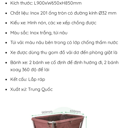
Kích thước: L900xW650xH850mm
Chất liệu: Inox 201 ống tròn có đường kính Ø32 mm
Kiểu xe: Hình nón, các xe xếp chồng được
Màu sắc: Inox trắng, túi nâu
Túi vải: màu nâu bên trong có lớp chống thấm nước
Xe được dùng thu gom đồ vải dơ đến phòng giặt là
Bánh xe: 2 bánh xe cố định để định hướng đi, 2 bánh
xoay 360 độ để lái
Kết cấu: Lắp ráp
Xuất xứ: Trung Quốc