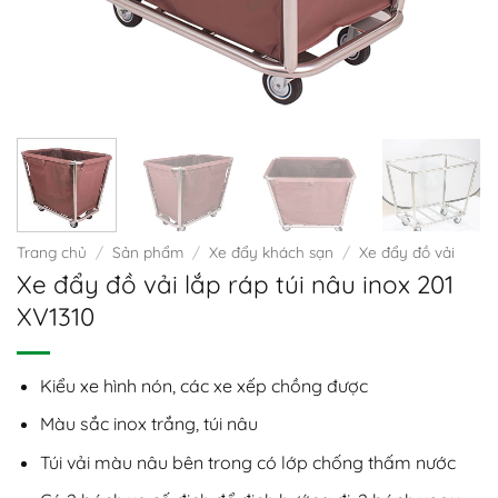
Trang chủ
/
Sản phẩm
/
Xe đẩy khách sạn
/
Xe đẩy đồ vải
Xe đẩy đồ vải lắp ráp túi nâu inox 201
XV1310
Kiểu xe hình nón, các xe xếp chồng được
Màu sắc inox trắng, túi nâu
Túi vải màu nâu bên trong có lớp chống thấm nước