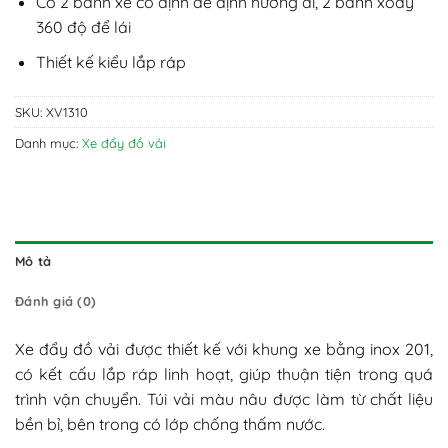
Có 2 bánh xe cố định để định hướng đi, 2 bánh xoay
360 độ để lái
Thiết kế kiểu lắp ráp
SKU:
XV1310
Danh mục:
Xe đẩy đồ vải
Mô tả
Đánh giá (0)
Xe đẩy đồ vải được thiết kế với khung xe bằng inox 201,
có kết cấu lắp ráp linh hoạt, giúp thuận tiện trong quá
trình vận chuyển. Túi vải màu nâu được làm từ chất liệu
bền bỉ, bên trong có lớp chống thấm nước.