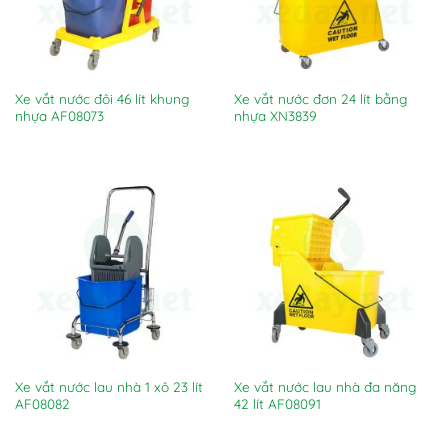
Xe vắt nước đôi 46 lít khung
Xe vắt nước đơn 24 lít bằng
nhựa AF08073
nhựa XN3839
Xe vắt nước lau nhà 1 xô 23 lít
Xe vắt nước lau nhà đa năng
AF08082
42 lít AF08091