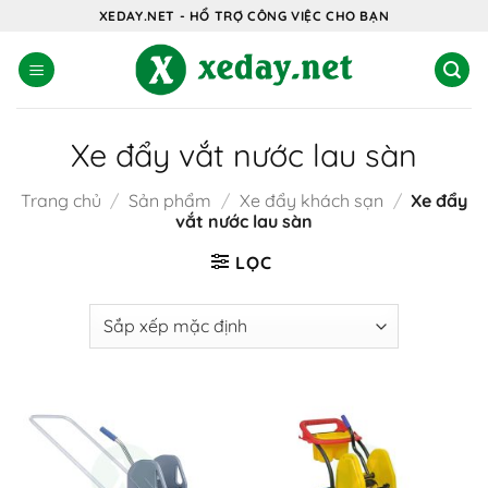
Bỏ
XEDAY.NET - HỔ TRỢ CÔNG VIỆC CHO BẠN
qua
nội
dung
Xe đẩy vắt nước lau sàn
Trang chủ
/
Sản phẩm
/
Xe đẩy khách sạn
/
Xe đẩy
vắt nước lau sàn
LỌC