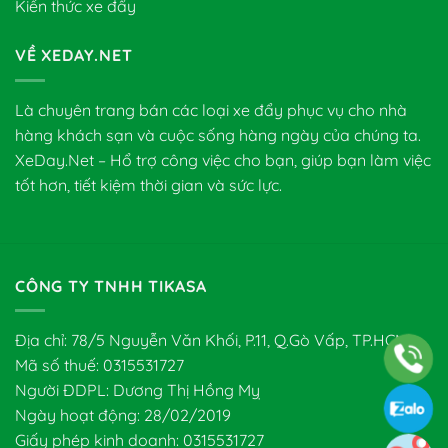
Kiến thức xe đẩy
VỀ XEDAY.NET
Là chuyên trang bán các loại xe đẩy phục vụ cho nhà
hàng khách sạn và cuộc sống hàng ngày của chúng ta.
XeDay.Net – Hổ trợ công việc cho bạn, giúp bạn làm việc
tốt hơn, tiết kiệm thời gian và sức lực.
CÔNG TY TNHH TIKASA
Địa chỉ: 78/5 Nguyễn Văn Khối, P.11, Q.Gò Vấp, TP.HCM
Mã số thuế: 0315531727
Người ĐDPL: Dương Thị Hồng Mỵ
Ngày hoạt động: 28/02/2019
Giấy phép kinh doanh: 0315531727