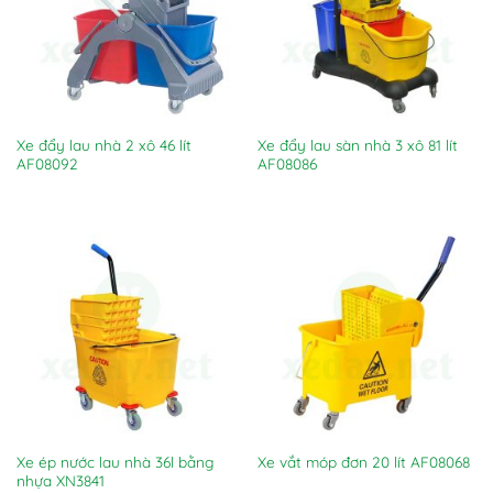
Xe đẩy lau nhà 2 xô 46 lít
Xe đẩy lau sàn nhà 3 xô 81 lít
AF08092
AF08086
Xe ép nước lau nhà 36l bằng
Xe vắt móp đơn 20 lít AF08068
nhựa XN3841