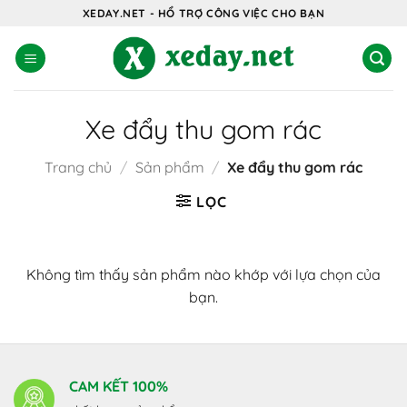
Bỏ
XEDAY.NET - HỔ TRỢ CÔNG VIỆC CHO BẠN
qua
nội
dung
Xe đẩy thu gom rác
Trang chủ
/
Sản phẩm
/
Xe đẩy thu gom rác
LỌC
Không tìm thấy sản phẩm nào khớp với lựa chọn của
bạn.
CAM KẾT 100%