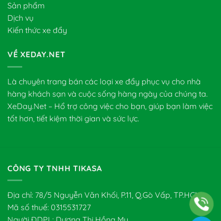
Sản phẩm
Dịch vụ
Kiến thức xe đẩy
VỀ XEDAY.NET
Là chuyên trang bán các loại xe đẩy phục vụ cho nhà
hàng khách sạn và cuộc sống hàng ngày của chúng ta.
XeDay.Net – Hổ trợ công việc cho bạn, giúp bạn làm việc
tốt hơn, tiết kiệm thời gian và sức lực.
CÔNG TY TNHH TIKASA
Địa chỉ: 78/5 Nguyễn Văn Khối, P.11, Q.Gò Vấp, TP.HCM
Mã số thuế: 0315531727
Người ĐDPL: Dương Thị Hồng Mỵ