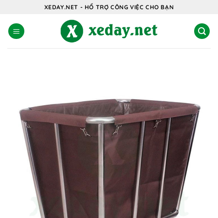
Bỏ
XEDAY.NET - HỔ TRỢ CÔNG VIỆC CHO BẠN
qua
nội
dung