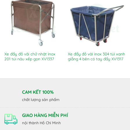
Xe đẩy đồ vải chữ nhật inox
Xe đẩy đồ vải inox 304 túi xanh
201 túi nâu xếp gọn XV1337
giằng 4 bên có tay đẩy XV1317
CAM KẾT 100%
chất lượng sản phẩm
GIAO HÀNG MIỄN PHÍ
nội thành Hồ Chí Minh