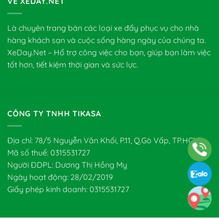
VỀ XEDAY.NET
Là chuyên trang bán các loại xe đẩy phục vụ cho nhà
hàng khách sạn và cuộc sống hàng ngày của chúng ta.
XeDay.Net – Hổ trợ công việc cho bạn, giúp bạn làm việc
tốt hơn, tiết kiệm thời gian và sức lực.
CÔNG TY TNHH TIKASA
Địa chỉ: 78/5 Nguyễn Văn Khối, P.11, Q.Gò Vấp, TP.HCM
Mã số thuế: 0315531727
Người ĐDPL: Dương Thị Hồng Mỵ
Ngày hoạt động: 28/02/2019
Giấy phép kinh doanh: 0315531727