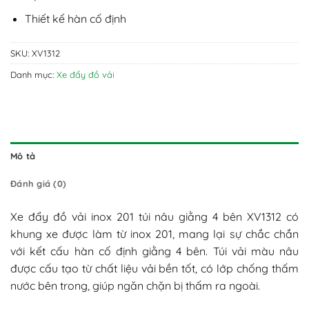
Thiết kế hàn cố định
SKU:
XV1312
Danh mục:
Xe đẩy đồ vải
Mô tả
Đánh giá (0)
Xe đẩy đồ vải inox 201 túi nâu giằng 4 bên XV1312 có
khung xe được làm từ inox 201, mang lại sự chắc chắn
với kết cấu hàn cố định giằng 4 bên. Túi vải màu nâu
được cấu tạo từ chất liệu vải bền tốt, có lớp chống thấm
nước bên trong, giúp ngăn chặn bị thấm ra ngoài.