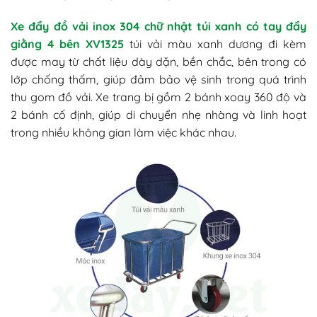
Xe đẩy đồ vải inox 304 chữ nhật túi xanh có tay đẩy
giằng 4 bên XV1325
túi vải màu xanh dương đi kèm
được may từ chất liệu dày dặn, bền chắc, bên trong có
lớp chống thấm, giúp đảm bảo vệ sinh trong quá trình
thu gom đồ vải. Xe trang bị gồm 2 bánh xoay 360 độ và
2 bánh cố định, giúp di chuyển nhẹ nhàng và linh hoạt
trong nhiều không gian làm việc khác nhau.