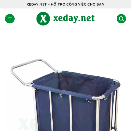
Bỏ
XEDAY.NET - HỔ TRỢ CÔNG VIỆC CHO BẠN
qua
nội
dung