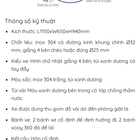
Thông số kỹ thuật
Kích thước: L1150xW650xH940mm
Chất liệu: Inox 304 có đường kính khung chính Ø32
mm, giằng 4 bên chéo hoặc đứng Ø25 mm
Kiểu xe: Hình chữ nhật giằng 4 bên, túi xanh dương có
tay đẩy
Màu sắc: Inox 304 trắng, túi xanh dương
Túi vải: Màu xanh dương bên trong có lớp chống thấm
nước
Xe được dùng thu gom đồ vải dơ đến phòng giặt là
Bánh xe: 2 bánh xe cố định để định hướng đi, 2 bánh
xoay 360 độ để lái
Kết cấu: Hàn cố định