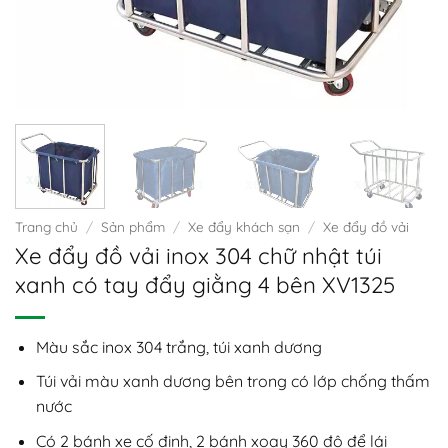
Trang chủ
/
Sản phẩm
/
Xe đẩy khách sạn
/
Xe đẩy đồ vải
Xe đẩy đồ vải inox 304 chữ nhật túi
xanh có tay đẩy giằng 4 bên XV1325
Màu sắc inox 304 trắng, túi xanh dương
Túi vải màu xanh dương bên trong có lớp chống thấm
nước
Có 2 bánh xe cố định, 2 bánh xoay 360 độ để lái