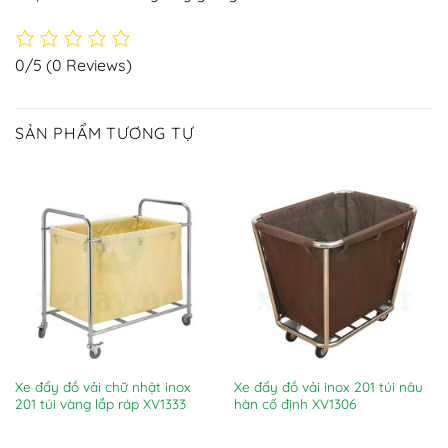
0/5
(0 Reviews)
SẢN PHẨM TƯƠNG TỰ
Xe đẩy đồ vải chữ nhật inox
Xe đẩy đồ vải inox 201 túi nâu
201 túi vàng lắp ráp XV1333
hàn cố định XV1306