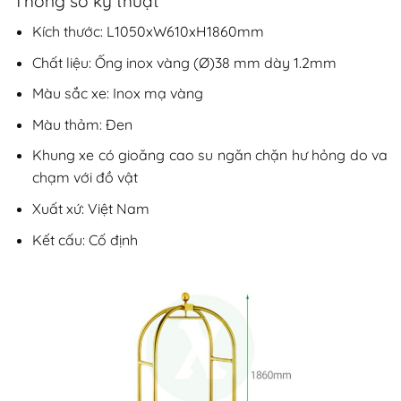
Thông số kỹ thuật
Kích thước: L1050xW610xH1860mm
Chất liệu: Ống inox vàng (Ø)38 mm dày 1.2mm
Màu sắc xe: Inox mạ vàng
Màu thảm: Đen
Khung xe có gioăng cao su ngăn chặn hư hỏng do va
chạm với đồ vật
Xuất xứ: Việt Nam
Kết cấu: Cố định