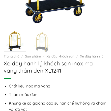
Trang chủ
/
Sản phẩm
/
Xe đẩy khách sạn
/
Xe đẩy hành lý
Xe đẩy hành lý khách sạn inox mạ
vàng thảm đen XL1241
Chất liệu inox mạ vàng
Thảm màu đen
Khung xe có gioăng cao su hạn chế hư hỏng va chạm
với đồ vật