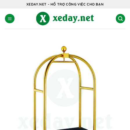
Bỏ
XEDAY.NET - HỔ TRỢ CÔNG VIỆC CHO BẠN
qua
nội
dung