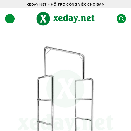
Bỏ
XEDAY.NET - HỔ TRỢ CÔNG VIỆC CHO BẠN
qua
nội
dung