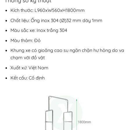
Thông số kỹ thuật
Kích thước: L960xW560xH1800mm
Chất liệu: Ống inox 304 (Ø)32 mm dày 1mm
Màu sắc xe: Inox trắng 304
Màu thảm: Đỏ
Khung xe có gioăng cao su ngăn chặn hư hỏng do va
chạm với đồ vật
Xuất xứ: Việt Nam
Kết cấu: Cố định