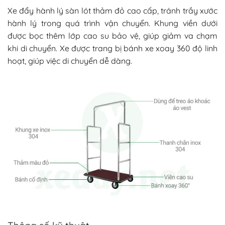
Xe đẩy hành lý sàn lót thảm đỏ cao cấp, tránh trầy xước
hành lý trong quá trình vận chuyển. Khung viền dưới
được bọc thêm lớp cao su bảo vệ, giúp giảm va chạm
khi di chuyển. Xe được trang bị bánh xe xoay 360 độ linh
hoạt, giúp việc di chuyển dễ dàng.