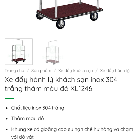
Trang chủ
/
Sản phẩm
/
Xe đẩy khách sạn
/
Xe đẩy hành lý
Xe đẩy hành lý khách sạn inox 304
trắng thảm màu đỏ XL1246
Chất liệu inox 304 trắng
Thảm màu đỏ
Khung xe có gioăng cao su hạn chế hư hỏng va chạm
với đồ vật