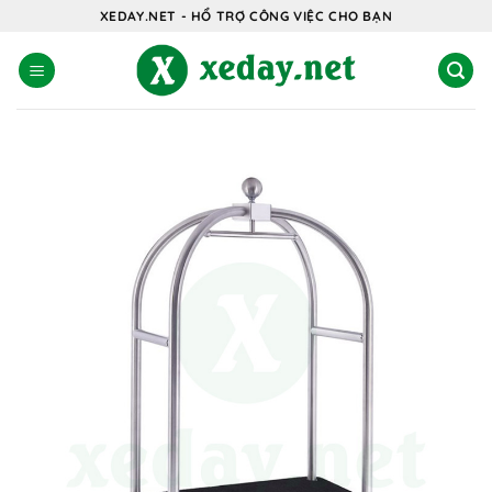
Bỏ
XEDAY.NET - HỔ TRỢ CÔNG VIỆC CHO BẠN
qua
nội
dung