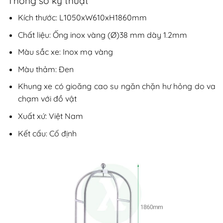
Thông số kỹ thuật
Kích thước: L1050xW610xH1860mm
Chất liệu: Ống inox vàng (Ø)38 mm dày 1.2mm
Màu sắc xe: Inox mạ vàng
Màu thảm: Đen
Khung xe có gioăng cao su ngăn chặn hư hỏng do va
chạm với đồ vật
Xuất xứ: Việt Nam
Kết cấu: Cố định