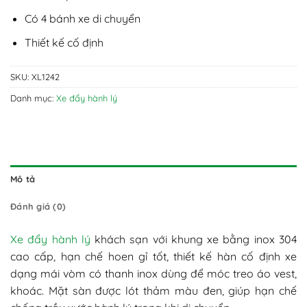
Có 4 bánh xe di chuyển
Thiết kế cố định
SKU:
XL1242
Danh mục:
Xe đẩy hành lý
Mô tả
Đánh giá (0)
Xe đẩy hành lý
khách sạn với khung xe bằng inox 304
cao cấp, hạn chế hoen gỉ tốt, thiết kế hàn cố định xe
dạng mái vòm có thanh inox dùng để móc treo áo vest,
khoác. Mặt sàn được lót thảm màu đen, giúp hạn chế