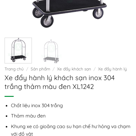
Trang chủ
/
Sản phẩm
/
Xe đẩy khách sạn
/
Xe đẩy hành lý
Xe đẩy hành lý khách sạn inox 304
trắng thảm màu đen XL1242
Chất liệu inox 304 trắng
Thảm màu đen
Khung xe có gioăng cao su hạn chế hư hỏng va chạm
với đồ vật