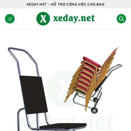
Bỏ
XEDAY.NET - HỔ TRỢ CÔNG VIỆC CHO BẠN
qua
nội
dung