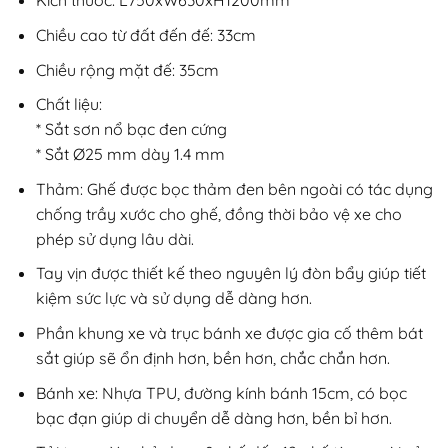
Kích thước: L750xW630xH1200mm
Chiều cao từ đất đến đế: 33cm
Chiều rộng mặt đế: 35cm
Chất liệu:
* Sắt sơn nổ bạc đen cứng
* Sắt Ø25 mm dày 1.4 mm
Thảm: Ghế được bọc thảm đen bên ngoài có tác dụng
chống trầy xước cho ghế, đồng thời bảo vệ xe cho
phép sử dụng lâu dài.
Tay vịn được thiết kế theo nguyên lý đòn bẩy giúp tiết
kiệm sức lực và sử dụng dễ dàng hơn.
Phần khung xe và trục bánh xe được gia cố thêm bát
sắt giúp sẽ ổn định hơn, bền hơn, chắc chắn hơn.
Bánh xe: Nhựa TPU, đường kính bánh 15cm, có bọc
bạc đạn giúp di chuyển dễ dàng hơn, bền bỉ hơn.