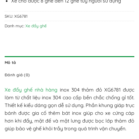
Xe chở được 8 ghế đến 12 ghế tùy người sử dụng
SKU:
XG6781
Danh mục:
Xe đẩy ghế
Mô tả
Đánh giá (0)
Xe đẩy ghế nhà hàng
inox 304 thảm đỏ XG6781 được
làm từ chất liệu inox 304 cao cấp bền chắc chống gỉ tốt.
Thiết kế kiểu dáng gọn dễ sử dụng. Phần khung giáp trục
bánh được gia cố thêm bát inox giúp cho xe cứng cáp
hơn khi đẩy, mặt đế và mặt lưng được bọc lớp thảm đỏ
giúp bảo vệ ghế khỏi trầy trong quá trình vận chuyển.