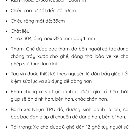
Kích thước: L750xW630xH1200mm
Chiều cao từ đất đến đế: 33cm
Chiều rộng mặt đế: 35cm
Chất liệu:
* Inox 304, ống inox Ø25 mm dày 1 mm
Thảm: Ghế được bọc thảm đỏ bên ngoài có tác dụng
chống trầy xước cho ghế, đồng thời bảo vệ xe cho
phép sử dụng lâu dài.
Tay vịn được thiết kế theo nguyên lý đòn bẩy giúp tiết
kiệm sức lực và sử dụng dễ dàng hơn.
Phần khung xe và trục bánh xe được gia cố thêm bát
giúp sẽ ổn định hơn, bền hơn, chắc chắn hơn.
Bánh xe: Nhựa TPU đỏ, đường kính bánh 15 cm, có
bọc bạc đạn giúp di chuyển dễ dàng hơn, bền bỉ hơn.
Tải trọng: Xe chở được 8 ghế đến 12 ghế tùy người sử