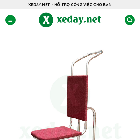
Bỏ
XEDAY.NET - HỔ TRỢ CÔNG VIỆC CHO BẠN
qua
nội
dung