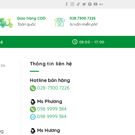
Giao hàng COD
028.7300.7226
Toàn quốc
tư vấn miễn phí!
hệ
08:00 - 17:00
Thông tin liên hệ
Xe
Hotline bán hàng
028-7300.7226
Ms Phương
098 9999 384
098 9999 384
Ms Hương
ng