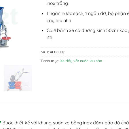
inox trắng
1 ngăn nước sạch, 1 ngăn dơ, bộ phận 
cây lau nhà
Có 4 bánh xe có đường kính 50cm xoa
độ
SKU:
AF08087
Danh mục:
Xe đẩy vắt nước lau sàn
7
được thiết kế với khung sườn xe bằng inox đảm bảo độ chắc