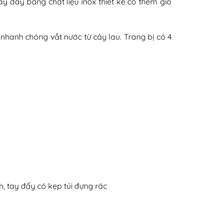
Tay đẩy bằng chất liệu inox thiết kế có thêm giỏ
nhanh chóng vắt nước từ cây lau. Trang bị có 4
h, tay đẩy có kẹp túi đựng rác