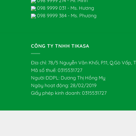
098 9999 214 - Mr. Minh
098 9999 031 - Ms. Hương
098 9999 384 - Ms. Phương
CÔNG TY TNHH TIKASA
Địa chỉ: 78/5 Nguyễn Văn Khối, P.11, Q.Gò Vấp,
Mã số thuế: 0315531727
Người ĐDPL: Dương Thị Hồng Mỵ
Ngày hoạt động: 28/02/2019
Giấy phép kinh doanh: 0315531727