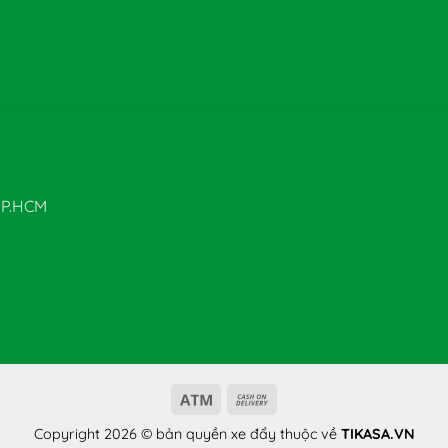
 TP.HCM
Atm
Cash
On
Copyright 2026 © bản quyền xe đẩy thuộc về
TIKASA.VN
Delivery