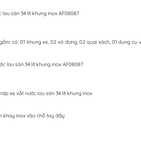
gồm có: 01 khung xe, 02 xô đựng, 02 quai xách, 01 dụng cụ vắ
áp xe vắt nước lau sàn 34 lít khung inox
êm khay inox vào chỗ tay đẩy