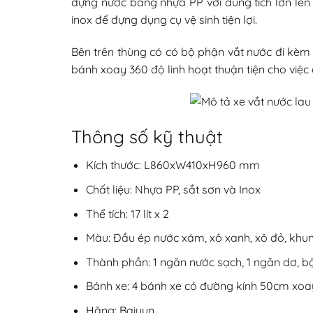
đựng nước bằng nhựa PP với dung tích lớn lên tớ
inox để đựng dụng cụ vệ sinh tiện lợi.
Bên trên thùng có có bộ phận vắt nước đi kèm 
bánh xoay 360 độ linh hoạt thuận tiện cho việc
Thông số kỹ thuật
Kích thước: L860xW410xH960 mm
Chất liệu: Nhựa PP, sắt sơn và Inox
Thể tích: 17 lít x 2
Màu: Đầu ép nước xám, xô xanh, xô đỏ, khun
Thành phần: 1 ngăn nước sạch, 1 ngăn dơ, bộ
Bánh xe: 4 bánh xe có đường kính 50cm xoa
Hãng: Baiyun