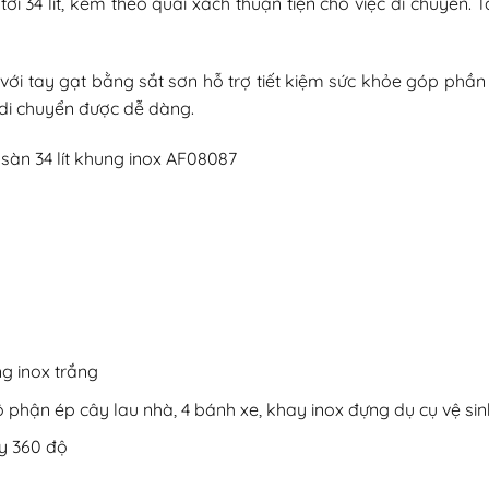
i 34 lít, kèm theo quai xách thuận tiện cho việc di chuyển. 
với tay gạt bằng sắt sơn hỗ trợ tiết kiệm sức khỏe góp phần 
 di chuyển được dễ dàng.
g inox trắng
 phận ép cây lau nhà, 4 bánh xe, khay inox đựng dụ cụ vệ sin
y 360 độ