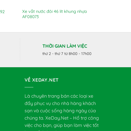
Xe vắt nước đôi 46 lít khung nhựa
092
Xe vắt nước 
AF08073
THỜI GIAN LÀM VIỆC
thứ 2 - thứ 7 từ 8h00 - 17h00
VỀ XEDAY.NET
Là chuyên trang bán các loại xe
đẩy phục vụ cho nhà hàng khách
sạn và cuộc sống hàng ngày của
chúng ta. XeDay.Net – Hổ trợ công
việc cho bạn, giúp bạn làm việc tốt