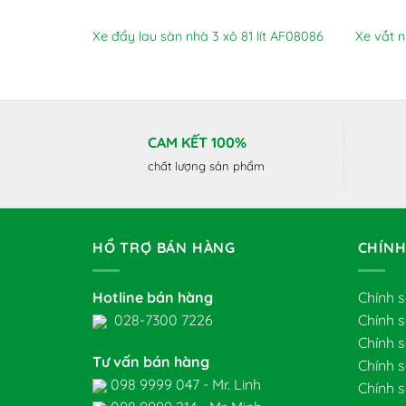
Xe đẩy lau sàn nhà 3 xô 81 lít AF08086
Xe vắt n
CAM KẾT 100%
chất lượng sản phẩm
HỔ TRỢ BÁN HÀNG
CHÍNH
Hotline bán hàng
Chính 
028-7300 7226
Chính 
Chính 
Tư vấn bán hàng
Chính 
098 9999 047 - Mr. Linh
Chính s