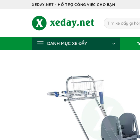
Bỏ
XEDAY.NET - HỔ TRỢ CÔNG VIỆC CHO BẠN
qua
nội
Tìm
dung
kiếm:
DANH MỤC XE ĐẨY
T