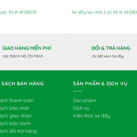
ước 36 lít AF08070
Xe đẩy lau nhà 2 xô 46 lít AF08
GIAO HÀNG MIỄN PHÍ
ĐỔI & TRẢ HÀNG
nội thành Hồ Chí Minh
chi tiết xem tại đây
 SÁCH BÁN HÀNG
SẢN PHẨM & DỊCH VỤ
sách thanh toán
Sản phẩm
sách bảo mật
Dịch vụ
sách giao nhận
Kiến thức xe đẩy
sách bảo hành
ách đổi trả hàng