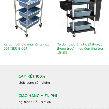
Xe dọn bát đĩa nhà hàng inox
Xe dọn thức ăn nhỏ (3 thau, 2
304 XB3318-304
thùng treo) nhựa đen ống tròn
XB1831
CAM KẾT 100%
chất lượng sản phẩm
GIAO HÀNG MIỄN PHÍ
nội thành Hồ Chí Minh