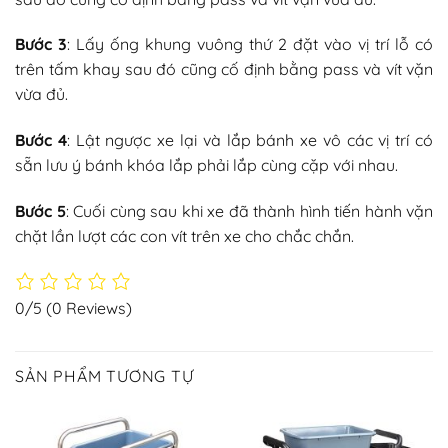
Bước 3
: Lấy ống khung vuông thứ 2 đặt vào vị trí lỗ có
trên tấm khay sau đó cũng cố định bằng pass và vít vặn
vừa đủ.
Bước 4
: Lật ngược xe lại và lắp bánh xe vô các vị trí có
sẵn lưu ý bánh khóa lắp phải lắp cùng cặp với nhau.
Bước 5
: Cuối cùng sau khi xe đã thành hình tiến hành vặn
chặt lần lượt các con vít trên xe cho chắc chắn.
0/5
(0 Reviews)
SẢN PHẨM TƯƠNG TỰ