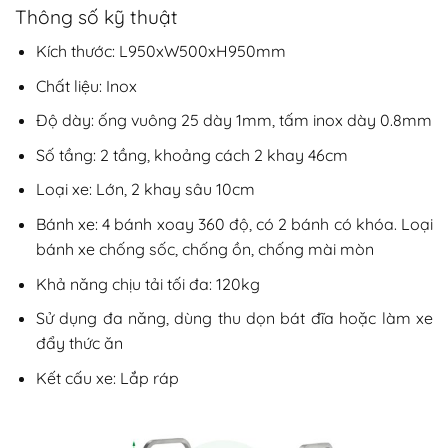
Thông số kỹ thuật
Kích thước: L950xW500xH950mm
Chất liệu: Inox
Độ dày: ống vuông 25 dày 1mm, tấm inox dày 0.8mm
Số tầng: 2 tầng, khoảng cách 2 khay 46cm
Loại xe: Lớn, 2 khay sâu 10cm
Bánh xe: 4 bánh xoay 360 độ, có 2 bánh có khóa. Loại
bánh xe chống sốc, chống ồn, chống mài mòn
Khả năng chịu tải tối đa: 120kg
Sử dụng đa năng, dùng thu dọn bát đĩa hoặc làm xe
đẩy thức ăn
Kết cấu xe: Lắp ráp