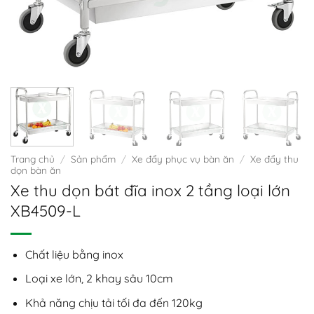
Trang chủ
/
Sản phẩm
/
Xe đẩy phục vụ bàn ăn
/
Xe đẩy thu
dọn bàn ăn
Xe thu dọn bát đĩa inox 2 tầng loại lớn
XB4509-L
Chất liệu bằng inox
Loại xe lớn, 2 khay sâu 10cm
Khả năng chịu tải tối đa đến 120kg