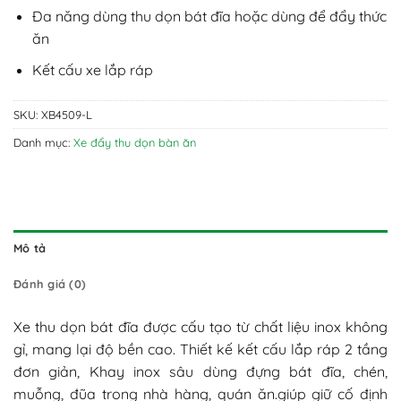
Đa năng dùng thu dọn bát đĩa hoặc dùng để đẩy thức
ăn
Kết cấu xe lắp ráp
SKU:
XB4509-L
Danh mục:
Xe đẩy thu dọn bàn ăn
Mô tả
Đánh giá (0)
Xe thu dọn bát đĩa được cấu tạo từ chất liệu inox không
gỉ, mang lại độ bền cao. Thiết kế kết cấu lắp ráp 2 tầng
đơn giản, Khay inox sâu dùng đựng bát đĩa, chén,
muỗng, đũa trong nhà hàng, quán ăn.giúp giữ cố định