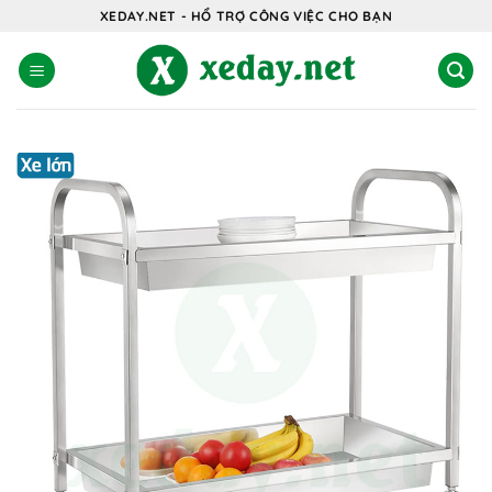
Bỏ
XEDAY.NET - HỔ TRỢ CÔNG VIỆC CHO BẠN
qua
nội
dung