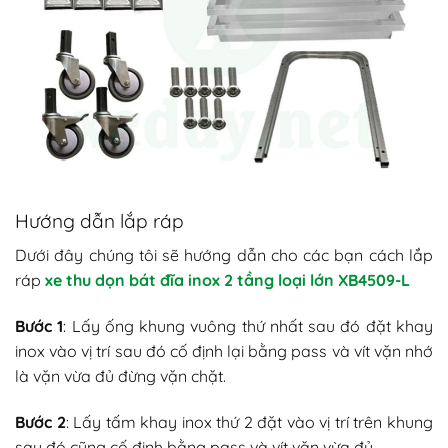
Hướng dẫn lắp ráp
Dưới đây chúng tôi sẽ hướng dẫn cho các bạn cách lắp
ráp
xe thu dọn bát đĩa inox 2 tầng loại lớn XB4509-L
Bước 1
: Lấy ống khung vuông thứ nhất sau đó đặt khay
inox vào vị trí sau đó cố định lại bằng pass và vít vặn nhớ
là vặn vừa đủ đừng vặn chặt.
Bước 2
: Lấy tấm khay inox thứ 2 đặt vào vị trí trên khung
sau đó cũng cố định bằng pass và vít vặn vừa đủ.