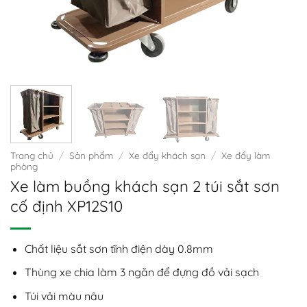
Trang chủ
/
Sản phẩm
/
Xe đẩy khách sạn
/
Xe đẩy làm
phòng
Xe làm buồng khách sạn 2 túi sắt sơn
cố định XP12S10
Chất liệu sắt sơn tĩnh điện dày 0.8mm
Thùng xe chia làm 3 ngăn để đựng đồ vải sạch
Túi vải màu nâu