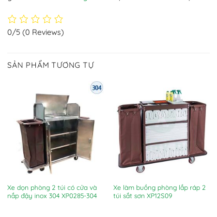
0/5
(0 Reviews)
SẢN PHẨM TƯƠNG TỰ
Xe dọn phòng 2 túi có cửa và
Xe làm buồng phòng lắp ráp 2
nắp đậy inox 304 XP0285-304
túi sắt sơn XP12S09