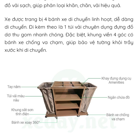
đồ vải sạch, giúp phân loại khăn, chăn, vải hiệu quả.
Xe được trang bị 4 bánh xe di chuyển linh hoạt, dễ dàng
di chuyển. Đi kèm theo là 1 túi vải chuyên dụng đựng đồ
dơ thu gom nhanh chóng. Đặc biệt, khung viền 4 góc có
bánh xe chống va chạm, giúp bảo vệ tường khỏi trầy
xước khi di chuyển.