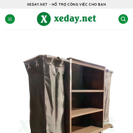
Bỏ
XEDAY.NET - HỔ TRỢ CÔNG VIỆC CHO BẠN
qua
nội
dung