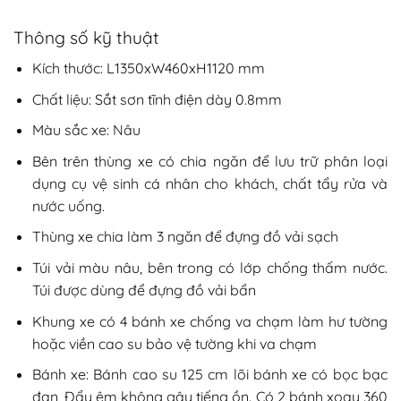
Thông số kỹ thuật
Kích thước: L1350xW460xH1120 mm
Chất liệu: Sắt sơn tĩnh điện dày 0.8mm
Màu sắc xe: Nâu
Bên trên thùng xe có chia ngăn để lưu trữ phân loại
dụng cụ vệ sinh cá nhân cho khách, chất tẩy rửa và
nước uống.
Thùng xe chia làm 3 ngăn để đựng đồ vải sạch
Túi vải màu nâu, bên trong có lớp chống thấm nước.
Túi được dùng để đựng đồ vải bẩn
Khung xe có 4 bánh xe chống va chạm làm hư tường
hoặc viền cao su bảo vệ tường khi va chạm
Bánh xe: Bánh cao su 125 cm lõi bánh xe có bọc bạc
đạn, Đẩy êm không gây tiếng ồn. Có 2 bánh xoay 360