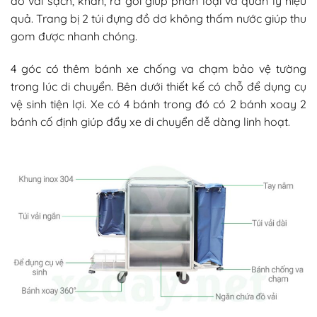
đồ vải sạch, khăn, ra gối giúp phân loại và quản lý hiệu
quả. Trang bị 2 túi đựng đồ dơ không thấm nước giúp thu
gom được nhanh chóng.
4 góc có thêm bánh xe chống va chạm bảo vệ tường
trong lúc di chuyển. Bên dưới thiết kế có chỗ để dụng cụ
vệ sinh tiện lợi. Xe có 4 bánh trong đó có 2 bánh xoay 2
bánh cố định giúp đẩy xe di chuyển dễ dàng linh hoạt.