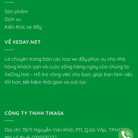
Sản phẩm
Dịch vụ
Kiến thức xe đẩy
VỀ XEDAY.NET
Là chuyên trang bán các loại xe đẩy phục vụ cho nhà
hàng khách sạn và cuộc sống hàng ngày của chúng ta.
XeDay.Net – Hổ trợ công việc cho bạn, giúp bạn làm việc
tốt hơn, tiết kiệm thời gian và sức lực.
CÔNG TY TNHH TIKASA
Địa chỉ: 78/5 Nguyễn Văn Khối, P.11, Q.Gò Vấp, TP.HCM
Mã số thuế: 0315531727