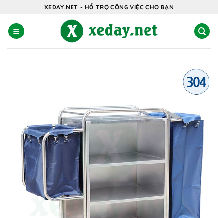
Bỏ
XEDAY.NET - HỔ TRỢ CÔNG VIỆC CHO BẠN
qua
nội
dung