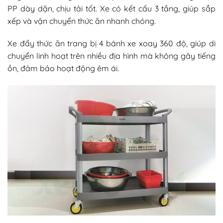
PP dày dặn, chịu tải tốt. Xe có kết cấu 3 tầng, giúp sắp
xếp và vận chuyển thức ăn nhanh chóng.
Xe đẩy thức ăn trang bị 4 bánh xe xoay 360 độ, giúp di
chuyển linh hoạt trên nhiều địa hình mà không gây tiếng
ồn, đảm bảo hoạt động êm ái.