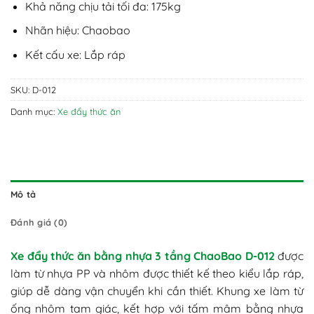
Khả năng chịu tải tối đa: 175kg
Nhãn hiệu: Chaobao
Kết cấu xe: Lắp ráp
SKU:
D-012
Danh mục:
Xe đẩy thức ăn
Mô tả
Đánh giá (0)
Xe đẩy thức ăn bằng nhựa 3 tầng ChaoBao D-012
được
làm từ nhựa PP và nhôm được thiết kế theo kiểu lắp ráp,
giúp dễ dàng vận chuyển khi cần thiết. Khung xe làm từ
ống nhôm tam giác, kết hợp với tấm mâm bằng nhựa