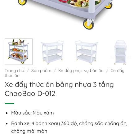
Trang chủ
/
Sản phẩm
/
Xe đẩy phục vụ bàn ăn
/
Xe đẩy
thức ăn
Xe đẩy thức ăn bằng nhựa 3 tầng
ChaoBao D-012
Màu sắc: Màu xám
Bánh xe: 4 bánh xoay 360 độ, chống sốc, chống ồn,
chống mài mòn