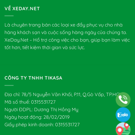
VỀ XEDAY.NET
Là chuyên trang bán các loại xe đẩy phục vụ cho nhà
hàng khách sạn và cuộc sống hàng ngày của chúng ta.
XeDay.Net – Hổ trợ công việc cho bạn, giúp bạn làm việc
tốt hơn, tiết kiệm thời gian và sức lực.
CÔNG TY TNHH TIKASA
Địa chỉ: 78/5 Nguyễn Văn Khối, P.11, Q.Gò Vấp, TP.HCM
Mã số thuế: 0315531727
Người ĐDPL: Dương Thị Hồng Mỵ
Ngày hoạt động: 28/02/2019
Giấy phép kinh doanh: 0315531727