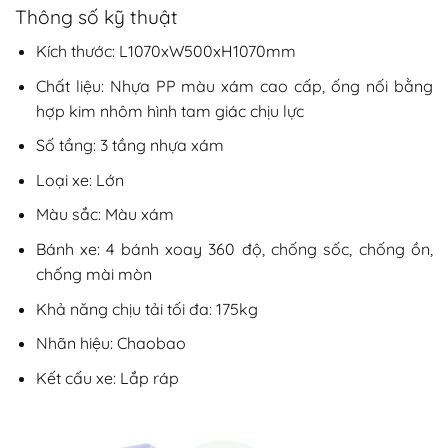
Thông số kỹ thuật
Kích thước: L1070xW500xH1070mm
Chất liệu: Nhựa PP màu xám cao cấp, ống nối bằng
hợp kim nhôm hình tam giác chịu lực
Số tầng: 3 tầng nhựa xám
Loại xe: Lớn
Màu sắc: Màu xám
Bánh xe: 4 bánh xoay 360 độ, chống sốc, chống ồn,
chống mài mòn
Khả năng chịu tải tối đa: 175kg
Nhãn hiệu: Chaobao
Kết cấu xe: Lắp ráp