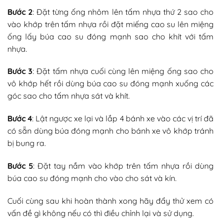
Bước 2
: Đặt từng ống nhôm lên tấm nhựa thứ 2 sao cho
vào khớp trên tấm nhựa rồi đặt miếng cao su lên miệng
ống lấy búa cao su đóng mạnh sao cho khít với tấm
nhựa.
Bước 3
: Đặt tấm nhựa cuối cùng lên miệng ống sao cho
vô khớp hết rồi dùng búa cao su đóng mạnh xuống các
góc sao cho tấm nhựa sát và khít.
Bước 4
: Lật ngược xe lại và lắp 4 bánh xe vào các vị trí đã
có sẵn dùng búa đóng mạnh cho bánh xe vô khớp tránh
bị bung ra.
Bước 5
: Đặt tay nắm vào khớp trên tấm nhựa rồi dùng
búa cao su đóng mạnh cho vào cho sát và kín.
Cuối cùng sau khi hoàn thành xong hãy đẩy thử xem có
vấn đề gì không nếu có thì điều chỉnh lại và sử dụng.