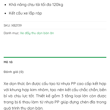
Khả năng chịu tải tối đa 120kg
Kết cấu xe lắp ráp
SKU:
XB2139
Danh mục:
Xe đẩy thu dọn bàn ăn
Mô tả
Đánh giá (0)
Xe dọn thức ăn được cấu tạo từ nhựa PP cao cấp kết hợp
với khung hợp kim nhôm, tạo nên kết cấu chắc chắn, bền
bỉ và chịu lực tốt. Thiết kế gồm 3 tầng loại lớn còn được
trang bị 6 thau làm từ nhựa PP giúp đựng chén đĩa trong
quá trình thu dọn bàn.