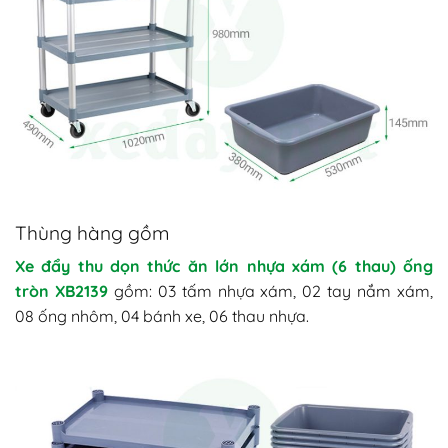
Thùng hàng gồm
Xe đẩy thu dọn thức ăn lớn nhựa xám (6 thau) ống
tròn XB2139
gồm: 03 tấm nhựa xám, 02 tay nắm xám,
08 ống nhôm, 04 bánh xe, 06 thau nhựa.