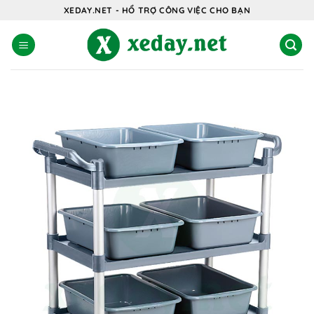
Bỏ
XEDAY.NET - HỔ TRỢ CÔNG VIỆC CHO BẠN
qua
nội
dung