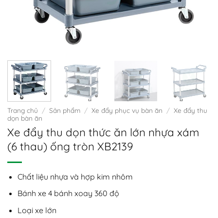
Trang chủ
/
Sản phẩm
/
Xe đẩy phục vụ bàn ăn
/
Xe đẩy thu
dọn bàn ăn
Xe đẩy thu dọn thức ăn lớn nhựa xám
(6 thau) ống tròn XB2139
Chất liệu nhựa và hợp kim nhôm
Bánh xe 4 bánh xoay 360 độ
Loại xe lớn