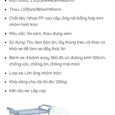
Kích thước: L1020xW490xH980mm
Thau: L530xW380xH145mm
Chất liệu: Nhựa PP cao cấp, ống nối bằng hợp kim
nhôm hình tròn
Màu sắc: Xe xám, thau đựng xám
Sử dụng: Thu dọn bàn ăn, lấy thùng treo và thau ra
khỏi xe để làm xe đẩy thức ăn
Bánh xe: 4 bánh xoay 360 độ có đường kính 100cm,
chống sốc, chống ồn, chống mài mòn
Loại xe: Lớn ống nhôm tròn
Khả năng chịu tải tối đa: 120kg
Kết cấu xe: Lắp ráp