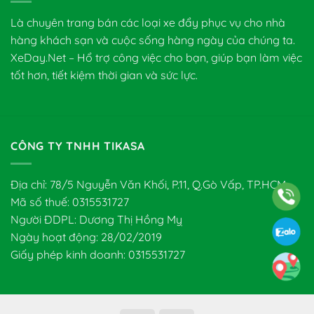
Là chuyên trang bán các loại xe đẩy phục vụ cho nhà
hàng khách sạn và cuộc sống hàng ngày của chúng ta.
XeDay.Net – Hổ trợ công việc cho bạn, giúp bạn làm việc
tốt hơn, tiết kiệm thời gian và sức lực.
CÔNG TY TNHH TIKASA
Địa chỉ: 78/5 Nguyễn Văn Khối, P.11, Q.Gò Vấp, TP.HCM
Mã số thuế: 0315531727
Người ĐDPL: Dương Thị Hồng Mỵ
Ngày hoạt động: 28/02/2019
Giấy phép kinh doanh: 0315531727