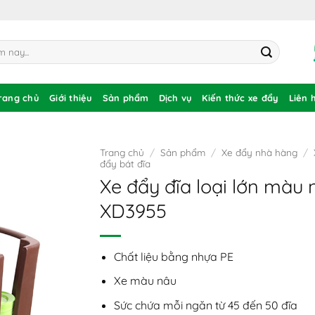
rang chủ
Giới thiệu
Sản phẩm
Dịch vụ
Kiến thức xe đẩy
Liên 
Trang chủ
/
Sản phẩm
/
Xe đẩy nhà hàng
/
đẩy bát đĩa
Xe đẩy đĩa loại lớn màu 
XD3955
Chất liệu bằng nhựa PE
Xe màu nâu
Sức chứa mỗi ngăn từ 45 đến 50 đĩa