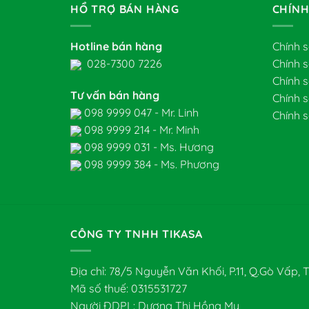
HỔ TRỢ BÁN HÀNG
CHÍNH
Hotline bán hàng
Chính 
028-7300 7226
Chính 
Chính 
Tư vấn bán hàng
Chính 
098 9999 047 - Mr. Linh
Chính s
098 9999 214 - Mr. Minh
098 9999 031 - Ms. Hương
098 9999 384 - Ms. Phương
CÔNG TY TNHH TIKASA
Địa chỉ: 78/5 Nguyễn Văn Khối, P.11, Q.Gò Vấp,
Mã số thuế: 0315531727
Người ĐDPL: Dương Thị Hồng Mỵ