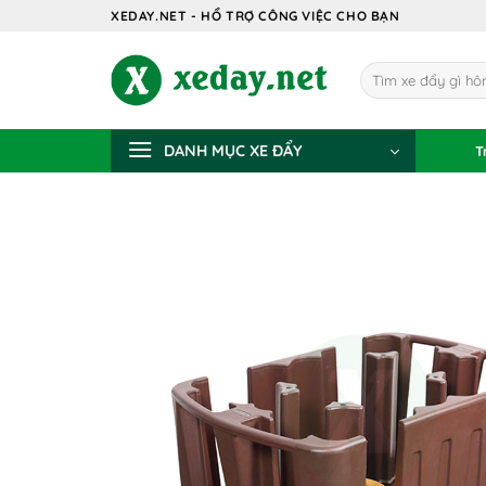
Bỏ
XEDAY.NET - HỔ TRỢ CÔNG VIỆC CHO BẠN
qua
nội
Tìm
dung
kiếm:
DANH MỤC XE ĐẨY
T