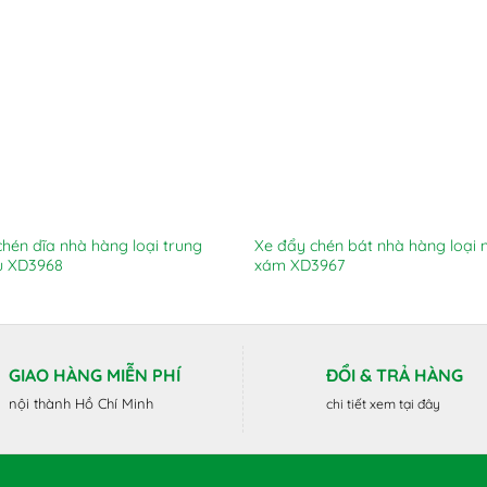
hén dĩa nhà hàng loại trung
Xe đẩy chén bát nhà hàng loại
u XD3968
xám XD3967
GIAO HÀNG MIỄN PHÍ
ĐỔI & TRẢ HÀNG
nội thành Hồ Chí Minh
chi tiết xem tại đây