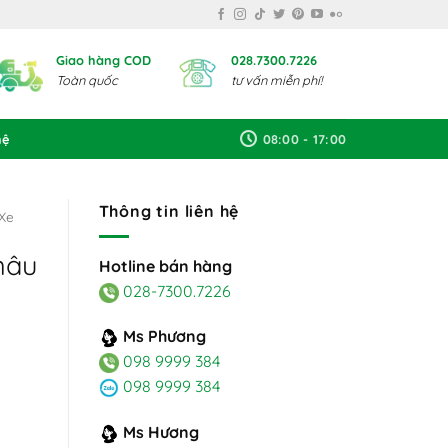
Giao hàng COD
028.7300.7226
Toàn quốc
tư vấn miễn phí!
hệ
08:00 - 17:00
Thông tin liên hệ
Xe
nâu
Hotline bán hàng
028-7300.7226
Ms Phương
098 9999 384
098 9999 384
Ms Hương