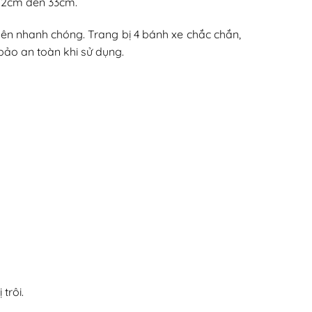
ừ 12cm đến 33cm.
nên nhanh chóng. Trang bị 4 bánh xe chắc chắn,
bảo an toàn khi sử dụng.
trôi.