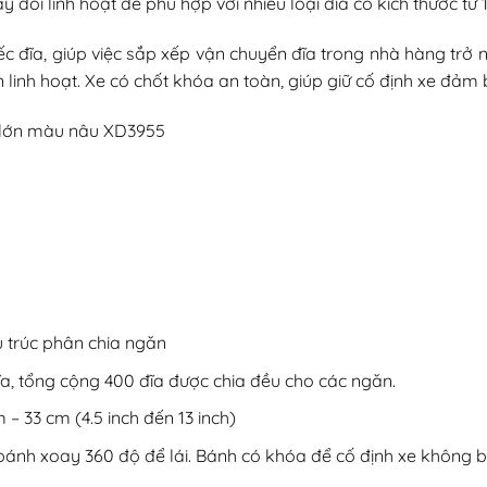
y đổi linh hoạt để phù hợp với nhiều loại đĩa có kích thước t
ếc đĩa, giúp việc sắp xếp vận chuyển đĩa trong nhà hàng trở 
 linh hoạt. Xe có chốt khóa an toàn, giúp giữ cố định xe đảm 
u trúc phân chia ngăn
ĩa, tổng cộng 400 đĩa được chia đều cho các ngăn.
 – 33 cm (4.5 inch đến 13 inch)
bánh xoay 360 độ để lái. Bánh có khóa để cố định xe không bị 