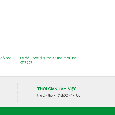
 nhỏ màu
Xe đẩy bát đĩa loại trung màu nâu
Xe đẩy chén
XD3973
XD3945
THỜI GIAN LÀM VIỆC
thứ 2 - thứ 7 từ 8h00 - 17h00