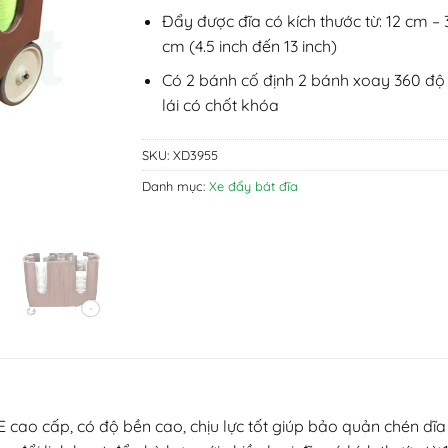
Đẩy được đĩa có kích thước từ: 12 cm – 
cm (4.5 inch đến 13 inch)
Có 2 bánh cố định 2 bánh xoay 360 độ
lái có chốt khóa
SKU:
XD3955
Danh mục:
Xe đẩy bát đĩa
 cao cấp, có độ bền cao, chịu lực tốt giúp bảo quản chén dĩa 