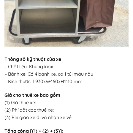
Thông số kỹ thuật của xe
– Chất liệu: Khung inox
– Bánh xe: Có 4 bánh xe, có 1 túi màu nâu
– Kích thước: L930xW460xH1110 mm
Giá cho thuê xe bao gồm
(1) Giá thuê xe:
(2) Phí đặt cọc thuê xe:
(3) Phí giao xe đi và nhận xe về:
Tổng cộng [(1) + (2) + (3)]: