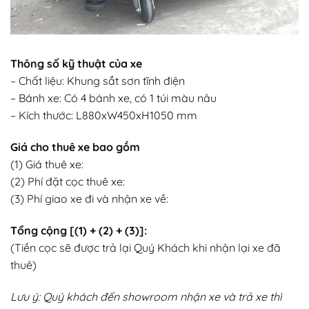
Thông số kỹ thuật của xe
– Chất liệu: Khung sắt sơn tĩnh điện
– Bánh xe: Có 4 bánh xe, có 1 túi màu nâu
– Kích thước: L880xW450xH1050 mm
Giá cho thuê xe bao gồm
(1) Giá thuê xe:
(2) Phí đặt cọc thuê xe:
(3) Phí giao xe đi và nhận xe về:
Tổng cộng [(1) + (2) + (3)]:
(Tiền cọc sẽ được trả lại Quý Khách khi nhận lại xe đã
thuê)
Lưu ý: Quý khách đến showroom nhận xe và trả xe thì