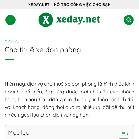
Bỏ
XEDAY.NET - HỔ TRỢ CÔNG VIỆC CHO BẠN
qua
nội
dung
DỊCH VỤ
Cho thuê xe dọn phòng
Hiện nay, dịch vụ cho thuê xe dọn phòng là hình thức kinh
doanh phổ biến, đáp ứng được mọi nhu cầu của khách
hàng hiện nay. Các đơn vị cho thuê uy tín luôn tận tình đối
với khách hàng, đồng thời đưa ra nhiều ưu đãi để thu hút
nhiều người lựa chọn dịch vụ này hơn.
Mục lục