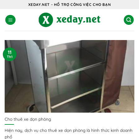
Bỏ
XEDAY.NET - HỔ TRỢ CÔNG VIỆC CHO BẠN
qua
nội
dung
11
Th1
Cho thuê xe dọn phòng
Hiện nay, dịch vụ cho thuê xe dọn phòng là hình thức kinh doanh
phổ